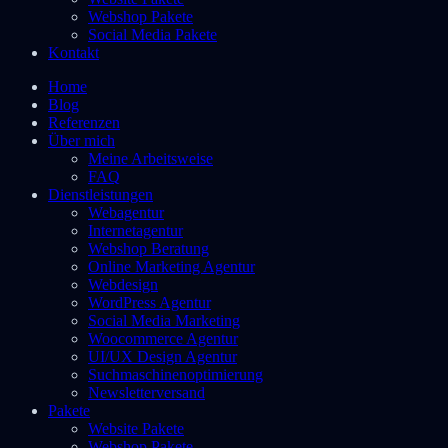
Webshop Pakete
Social Media Pakete
Kontakt
Home
Blog
Referenzen
Über mich
Meine Arbeitsweise
FAQ
Dienstleistungen
Webagentur
Internetagentur
Webshop Beratung
Online Marketing Agentur
Webdesign
WordPress Agentur
Social Media Marketing
Woocommerce Agentur
UI/UX Design Agentur
Suchmaschinenoptimierung
Newsletterversand
Pakete
Website Pakete
Webshop Pakete