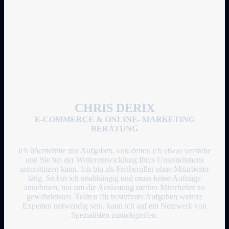
CHRIS DERIX
E-COMMERCE & ONLINE- MARKETING
BERATUNG
Ich übernehme nur Aufgaben, von denen ich etwas verstehe
und Sie bei der Weiterentwicklung Ihres Unternehmens
unterstützen kann. Ich bin als Freiberufler ohne Mitarbeiter
tätig. So bin ich unabhängig und muss keine Aufträge
annehmen, nur um die Auslastung meiner Mitarbeiter zu
gewährleisten. Sollten für bestimmte Aufgaben weitere
Experten notwendig sein, kann ich auf ein Netzwerk von
Spezialisten zurückgreifen.