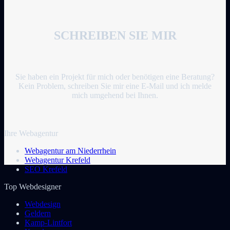
SCHREIBEN SIE MIR
Sie haben ein Projekt für mich oder benötigen eine Beratung?
Kein Problem, schreiben Sie mir eine E-Mail und ich melde
mich umgehend bei Ihnen.
Ihre Webagentur
Webagentur am Niederrhein
Webagentur Krefeld
SEO Krefeld
Top Webdesigner
Webdesign
Geldern
Kamp-Lintfort