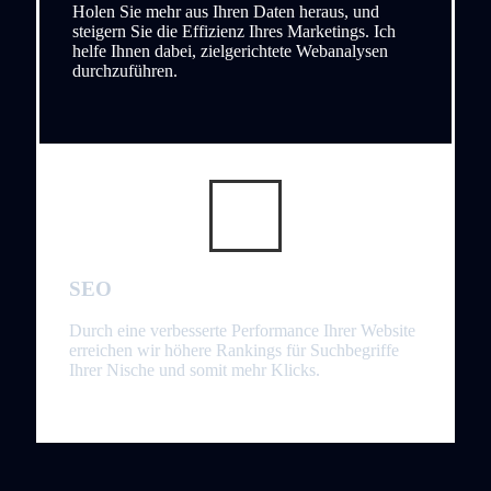
Holen Sie mehr aus Ihren Daten heraus, und
steigern Sie die Effizienz Ihres Marketings. Ich
helfe Ihnen dabei, zielgerichtete Webanalysen
durchzuführen.
SEO
Durch eine verbesserte Performance Ihrer Website
erreichen wir höhere Rankings für Suchbegriffe
Ihrer Nische und somit mehr Klicks.