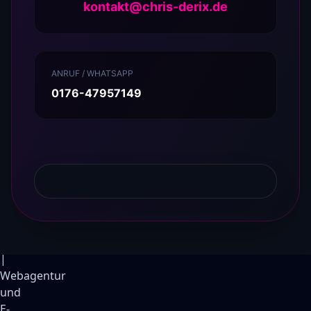
kontakt@chris-derix.de
ANRUF / WHATSAPP
0176-47957149