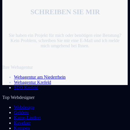
SCHREIBEN SIE MIR
Sie haben ein Projekt für mich oder benötigen eine Beratung?
Kein Problem, schreiben Sie mir eine E-Mail und ich melde
mich umgehend bei Ihnen.
Ihre Webagentur
Webagentur am Niederrhein
Webagentur Krefeld
SEO Krefeld
Top Webdesigner
Webdesign
Geldern
Kamp-Lintfort
Kevelaer
Kempen