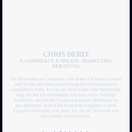
CHRIS DERIX
E-COMMERCE & ONLINE- MARKETING
BERATUNG
Ich übernehme nur Aufgaben, von denen ich etwas verstehe
und Sie bei der Weiterentwicklung Ihres Unternehmens
unterstützen kann. Ich bin als Freiberufler ohne Mitarbeiter
tätig. So bin ich unabhängig und muss keine Aufträge
annehmen, nur um die Auslastung meiner Mitarbeiter zu
gewährleisten. Sollten für bestimmte Aufgaben weitere
Experten notwendig sein, kann ich auf ein Netzwerk von
Spezialisten zurückgreifen.