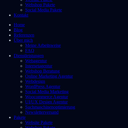
Webshop Pakete
Social Media Pakete
Kontakt
Home
Blog
Referenzen
Über mich
Meine Arbeitsweise
FAQ
Dienstleistungen
Webagentur
Internetagentur
Webshop Beratung
Online Marketing Agentur
Webdesign
WordPress Agentur
Social Media Marketing
Woocommerce Agentur
UI/UX Design Agentur
Suchmaschinenoptimierung
Newsletterversand
Pakete
Website Pakete
Webshop Pakete