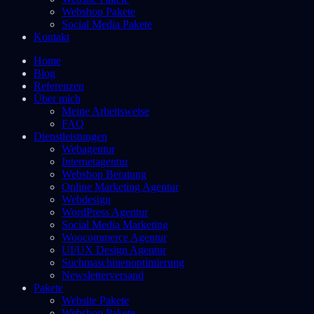
Webshop Pakete
Social Media Pakete
Kontakt
Home
Blog
Referenzen
Über mich
Meine Arbeitsweise
FAQ
Dienstleistungen
Webagentur
Internetagentur
Webshop Beratung
Online Marketing Agentur
Webdesign
WordPress Agentur
Social Media Marketing
Woocommerce Agentur
UI/UX Design Agentur
Suchmaschinenoptimierung
Newsletterversand
Pakete
Website Pakete
Webshop Pakete