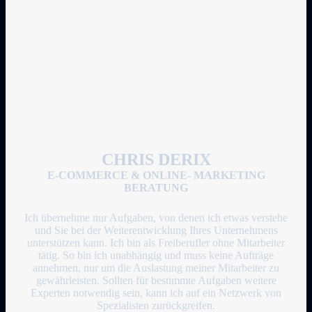
CHRIS DERIX
E-COMMERCE & ONLINE- MARKETING
BERATUNG
Ich übernehme nur Aufgaben, von denen ich etwas verstehe
und Sie bei der Weiterentwicklung Ihres Unternehmens
unterstützen kann. Ich bin als Freiberufler ohne Mitarbeiter
tätig. So bin ich unabhängig und muss keine Aufträge
annehmen, nur um die Auslastung meiner Mitarbeiter zu
gewährleisten. Sollten für bestimmte Aufgaben weitere
Experten notwendig sein, kann ich auf ein Netzwerk von
Spezialisten zurückgreifen.