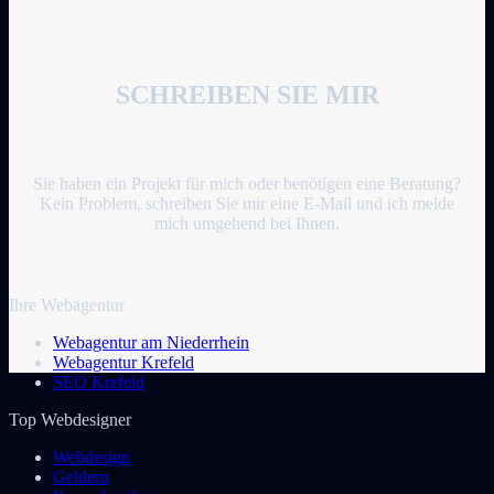
SCHREIBEN SIE MIR
Sie haben ein Projekt für mich oder benötigen eine Beratung?
Kein Problem, schreiben Sie mir eine E-Mail und ich melde
mich umgehend bei Ihnen.
Ihre Webagentur
Webagentur am Niederrhein
Webagentur Krefeld
SEO Krefeld
Top Webdesigner
Webdesign
Geldern