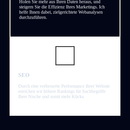
Holen Sie mehr aus Ihren Daten heraus, und
steigern Sie die Effizienz Ihres Marketings. Ich
helfe Ihnen dabei, zielgerichtete Webanalysen
durchzuführen.
SEO
Durch eine verbesserte Performance Ihrer Website
erreichen wir höhere Rankings für Suchbegriffe
Ihrer Nische und somit mehr Klicks.