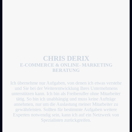
CHRIS DERIX
E-COMMERCE & ONLINE- MARKETING
BERATUNG
Ich übernehme nur Aufgaben, von denen ich etwas verstehe
und Sie bei der Weiterentwicklung Ihres Unternehmens
unterstützen kann. Ich bin als Freiberufler ohne Mitarbeiter
tätig. So bin ich unabhängig und muss keine Aufträge
annehmen, nur um die Auslastung meiner Mitarbeiter zu
gewährleisten. Sollten für bestimmte Aufgaben weitere
Experten notwendig sein, kann ich auf ein Netzwerk von
Spezialisten zurückgreifen.