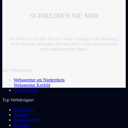
SCHREIBEN SIE MIR
Sie haben ein Projekt für mich oder benötigen eine Beratung?
Kein Problem, schreiben Sie mir eine E-Mail und ich melde
mich umgehend bei Ihnen.
Ihre Webagentur
Webagentur am Niederrhein
Webagentur Krefeld
SEO Krefeld
Top Webdesigner
Webdesign
Geldern
Kamp-Lintfort
Kevelaer