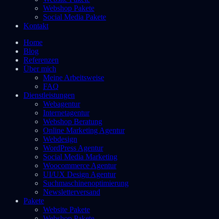
Webshop Pakete
Social Media Pakete
Kontakt
Home
Blog
Referenzen
Über mich
Meine Arbeitsweise
FAQ
Dienstleistungen
Webagentur
Internetagentur
Webshop Beratung
Online Marketing Agentur
Webdesign
WordPress Agentur
Social Media Marketing
Woocommerce Agentur
UI/UX Design Agentur
Suchmaschinenoptimierung
Newsletterversand
Pakete
Website Pakete
Webshop Pakete